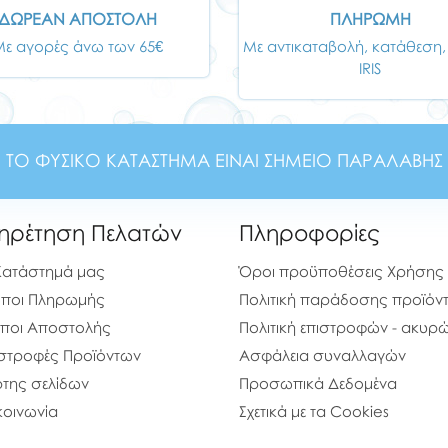
ΔΩΡΕΑΝ ΑΠΟΣΤΟΛΗ
ΠΛΗΡΩΜΗ
Με αγορές άνω των 65€
Με αντικαταβολή, κατάθεση,
IRIS
ΤΟ ΦΥΣΙΚΟ ΚΑΤΑΣΤΗΜΑ ΕΙΝΑΙ ΣΗΜΕΙΟ ΠΑΡΑΛΑΒΗΣ
ηρέτηση Πελατών
Πληροφορίες
Κατάστημά μας
Όροι προϋποθέσεις Χρήσης
ποι Πληρωμής
Πολιτική παράδοσης προϊόν
ποι Αποστολής
Πολιτική επιστροφών - ακυ
στροφές Προϊόντων
Ασφάλεια συναλλαγών
της σελίδων
Προσωπικά Δεδομένα
κοινωνία
Σχετικά με τα Cookies