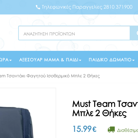
Τηλεφωνικές Παραγγελίες 2810 371900
Search
ΏΡΑ
ΑΞΕΣΟΥΆΡ ΜΑΜΆ & ΠΑΙΔΊ
ΠΑΙΔΙΚΌ ΔΩΜΆΤΙΟ
am Τσαντάκι Φαγητού Ισοθερμικό Μπλε 2 Θήκες
Must Team Τσαν
Μπλε 2 Θήκες
15.99
€
Διαθέσιμ