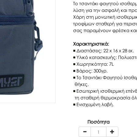
Το τσαντάκι φαγητού ισοθερ
λύση για την ασφαλή και πρ
Χάρη στη μονωτική ισοθερμικ
τροφίμων σταθερή για περισσ
σας παραμένουν φρέσκα και
Χαρακτηριστικά:
Διαστάσεις: 22 x 16 x 28 εκ.
Υλικό κατασκευής: Πολυεσ
Χωρητικότητα: 7L
Βάρος: 300γρ.
Το Τσαντάκι Φαγητού Ισοθε
θήκες.
Εσωτερική ισοθερμική επένδ
τη σταθερή θερμοκρασία όλ
Ενισχυμένη λαβή.
Ποσότητα