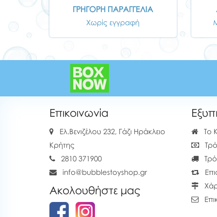
ΓΡΗΓΟΡΗ ΠΑΡΑΓΓΕΛΙΑ
Χωρίς εγγραφή
Επικοινωνία
Εξυπ
Ελ.Βενιζέλου 232, Γάζι Ηράκλειο
Το 
Κρήτης
Τρό
2810 371900
Τρό
info@bubblestoyshop.gr
Επι
Χάρ
Ακολουθήστε μας
Επι