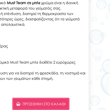
μικό
Must Team σε μπλε
χρώμα είναι η ιδανική
ακτική μεταφορά του γεύματός σας.
ή επένδυση, διατηρεί τη θερμοκρασία των
ότερες ώρες, διασφαλίζοντας ότι τα γεύματά
 απολαυστικά.
τέρας
ρμικό Must Team μπλε διαθέτει 2 ευρύχωρες
υση για να διατηρεί τη φρεσκάδα, τη νοστιμιά και
ων των γευμάτων κάθε στιγμή.
ΠΡΟΣΘΉΚΗ ΣΤΟ ΚΑΛΆΘΙ