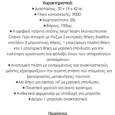
Χαρακτηριστικά:
Διαστάσεις: 32 x 19 x 42 εκ.
Υλικό κατασκευής: 900D
Χωρητικότητα: 25L
Βάρος: 750γρ.
Η εφηβική τσάντα πλάτης Must Team Monochrome
Classic Γκρι Ανοιχτό με Ροζ με 2 κεντρικές θήκες διαθέτει
επιπλέον 2 μπροστινές θήκες, 1 επεκτάσιμη πλαϊνή θήκη
και 1 εσωτερική θήκη με μαλακή επένδυση για την
καλύτερη οργάνωση και φύλαξη όλων των απαραίτητων
αντικειμένων.
Ανατομική πλάτη με ενισχυμένους και ανακλαστικούς
ιμάντες εξασφαλίζουν την σωστή στάση του σώματος για
ξεκούραστες μετακινήσεις παντού!
Με θήκη για laptop 16” με μαλακή επένδυση.
Πλαστικό χερούλι για άνετο κράτημα.
Ανθεκτικά φερμουάρ με υποδοχή για μπρελόκ.
Δώρο 1 μπρελόκ ανακλαστικό.
Ποσότητα