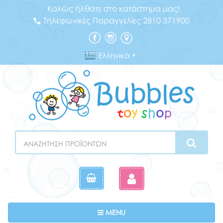
Καλώς ήλθατε στο κατάστημα μας!
Τηλεφωνικές Παραγγελίες 2810 371900
Ελληνικά
▼
Search
Toggle navigation
MENU