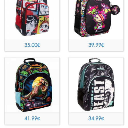
35.00
€
39.99
€
41.99
€
34.99
€