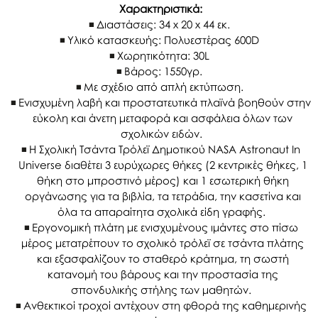
Χαρακτηριστικά:
Διαστάσεις: 34 x 20 x 44 εκ.
Υλικό κατασκευής: Πολυεστέρας 600D
Χωρητικότητα: 30L
Βάρος: 1550γρ.
Με σχέδιο από απλή εκτύπωση.
Ενισχυμένη λαβή και προστατευτικά πλαϊνά βοηθούν στην
εύκολη και άνετη μεταφορά και ασφάλεια όλων των
σχολικών ειδών.
Η Σχολική Τσάντα Τρόλεϊ Δημοτικού NASA Astronaut In
Universe διαθέτει 3 ευρύχωρες θήκες (2 κεντρικές θήκες, 1
θήκη στο μπροστινό μέρος) και 1 εσωτερική θήκη
οργάνωσης για τα βιβλία, τα τετράδια, την κασετίνα και
όλα τα απαραίτητα σχολικά είδη γραφής.
Εργονομική πλάτη με ενισχυμένους ιμάντες στο πίσω
μέρος μετατρέπουν το σχολικό τρόλεϊ σε τσάντα πλάτης
και εξασφαλίζουν το σταθερό κράτημα, τη σωστή
κατανομή του βάρους και την προστασία της
σπονδυλικής στήλης των μαθητών.
Ανθεκτικοί τροχοί αντέχουν στη φθορά της καθημερινής