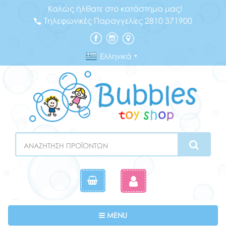
Καλώς ήλθατε στο κατάστημα μας!
Τηλεφωνικές Παραγγελίες 2810 371900
Ελληνικά
▼
Search
Toggle navigation
MENU