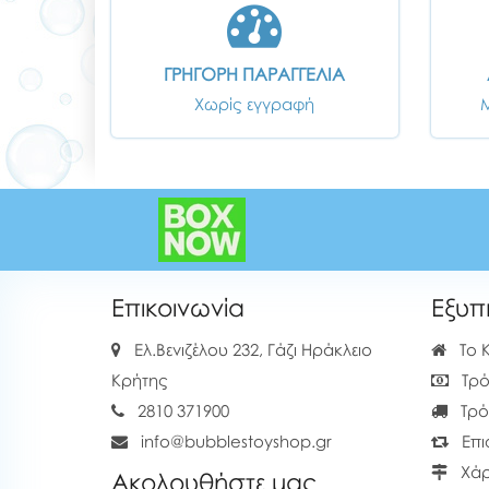
ΓΡΗΓΟΡΗ ΠΑΡΑΓΓΕΛΙΑ
Χωρίς εγγραφή
Επικοινωνία
Εξυπ
Ελ.Βενιζέλου 232, Γάζι Ηράκλειο
Το 
Κρήτης
Τρό
2810 371900
Τρό
info@bubblestoyshop.gr
Επι
Χάρ
Ακολουθήστε μας