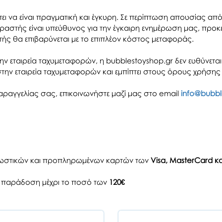
ι να είναι πραγματική και έγκυρη. Σε περίπτωση απουσίας απ
ραστής είναι υπεύθυνος για την έγκαιρη ενημέρωση μας, προκ
ής θα επιβαρύνεται με το επιπλέον κόστος μεταφοράς.
ν εταιρεία ταχυμεταφορών, η bubblestoyshop.gr δεν ευθύνετ
την εταιρεία ταχυμεταφορών και εμπίπτει στους όρους χρήσης
αγγελίας σας, επικοινωνήστε μαζί μας στο email
info@bubbl
εωστικών και προπληρωμένων καρτών των
Visa, MasterCard κ
ην παράδοση μέχρι το ποσό των
120€