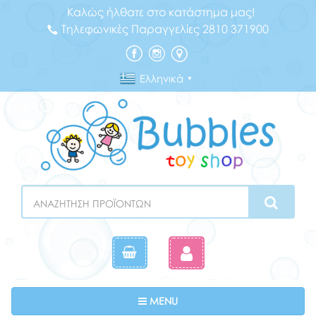
Καλώς ήλθατε στο κατάστημα μας!
Τηλεφωνικές Παραγγελίες 2810 371900
Ελληνικά
▼
Search
Toggle navigation
MENU