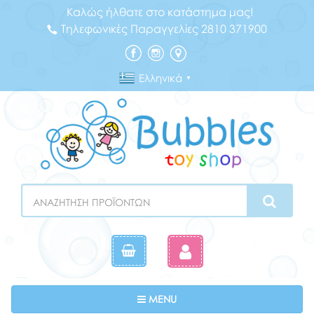
Καλώς ήλθατε στο κατάστημα μας!
Τηλεφωνικές Παραγγελίες 2810 371900
Ελληνικά
▼
Search
Toggle navigation
MENU