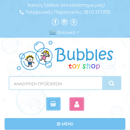
Καλώς ήλθατε στο κατάστημα μας!
Τηλεφωνικές Παραγγελίες 2810 371900
Ελληνικά
▼
Search
Toggle navigation
MENU