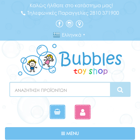
Καλώς ήλθατε στο κατάστημα μας!
Τηλεφωνικές Παραγγελίες 2810 371900
Ελληνικά
▼
Search
Toggle navigation
MENU