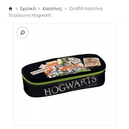
Σχολικά
Κασετίνες
Graffiti Κασετίνα
Τετράγωνη Hogwarts