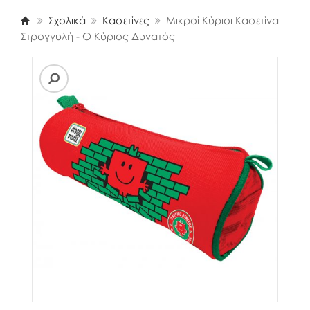
Σχολικά
Κασετίνες
Μικροί Κύριοι Κασετίνα
Στρογγυλή - Ο Κύριος Δυνατός