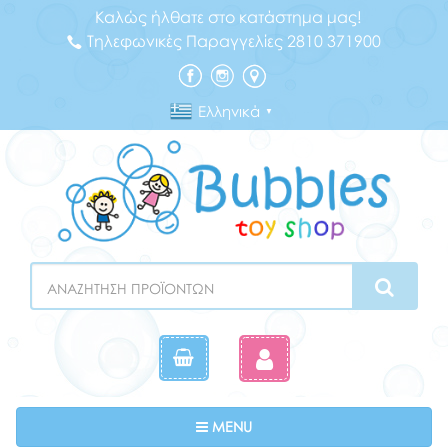
Καλώς ήλθατε στο κατάστημα μας!
Τηλεφωνικές Παραγγελίες 2810 371900
Ελληνικά
▼
Search
Toggle navigation
MENU