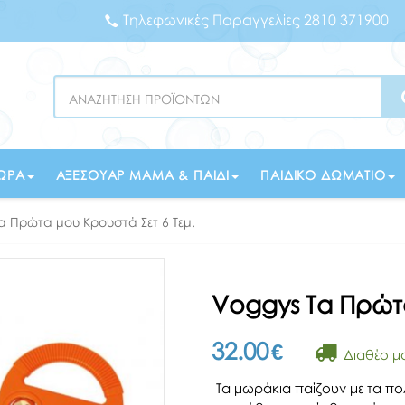
Τηλεφωνικές Παραγγελίες 2810 371900
Search
ΏΡΑ
ΑΞΕΣΟΥΆΡ ΜΑΜΆ & ΠΑΙΔΊ
ΠΑΙΔΙΚΌ ΔΩΜΆΤΙΟ
α Πρώτα μου Κρουστά Σετ 6 Τεμ.
Voggys Τα Πρώτα
32.00
€
Διαθέσιμ
Τα μωράκια παίζουν με τα πο