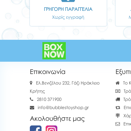
ΓΡΗΓΟΡΗ ΠΑΡΑΓΓΕΛΙΑ
Χωρίς εγγραφή
Επικοινωνία
Εξυπ
Ελ.Βενιζέλου 232, Γάζι Ηράκλειο
Το 
Κρήτης
Τρό
2810 371900
Τρό
info@bubblestoyshop.gr
Επι
Χάρ
Ακολουθήστε μας
Επι