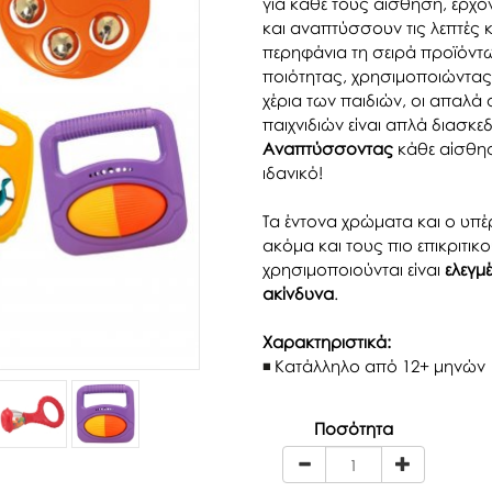
για κάθε τους αίσθηση, έρχο
και αναπτύσσουν τις λεπτές κ
περηφάνια τη σειρά προϊόντ
ποιότητας, χρησιμοποιώντας 
χέρια των παιδιών, οι απαλά
παιχνιδιών είναι απλά διασκε
Αναπτύσσοντας
κάθε αίσθηση
ιδανικό!
Τα έντονα χρώματα και ο υπέ
ακόμα και τους πιο επικριτι
χρησιμοποιούνται είναι
ελεγμ
ακίνδυνα
.
Χαρακτηριστικά:
Κατάλληλο από 12+ μηνών
Ποσότητα