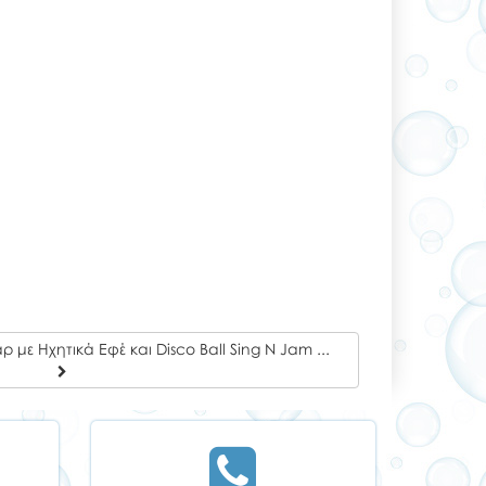
Winfun Το Μικρόφωνο των Σταρ με Ηχητικά Εφέ και Disco Ball Sing N Jam Platform