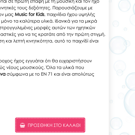
νται σε πρώτη επαφή με τη μουσική και τον ήχο
ινητικές τους δεξιότητες. Παρουσιάζουμε με
ων μας
Music for Kids
, παιχνίδια ήχου υψηλής
μόνο τα καλύτερα υλικά. Ιδανικά για τα μικρά
 στρογγυλεμένες μορφές αυτών των ηχητικών
δαστικές για να τις κρατάτε από την πρώτη στιγμή.
 και λεπτή κινητικότητα, αυτό το παιχνίδί είναι
ροχος ήχος εγγυάται ότι θα ευχαριστήσουν
κούς νέους μουσικούς. Όλα τα υλικά που
ένα
σύμφωνα με το EN 71 και είναι απολύτως
ΠΡΟΣΘΉΚΗ ΣΤΟ ΚΑΛΆΘΙ