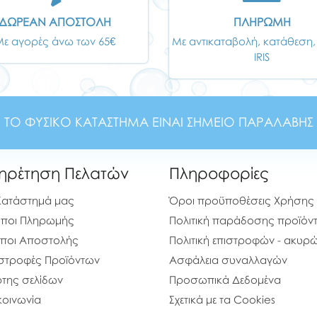
ΔΩΡΕΑΝ ΑΠΟΣΤΟΛΗ
ΠΛΗΡΩΜΗ
Με αγορές άνω των 65€
Με αντικαταβολή, κατάθεση,
IRIS
ΤΟ ΦΥΣΙΚΟ ΚΑΤΑΣΤΗΜΑ ΕΙΝΑΙ ΣΗΜΕΙΟ ΠΑΡΑΛΑΒΗΣ
ηρέτηση Πελατών
Πληροφορίες
Κατάστημά μας
Όροι προϋποθέσεις Χρήσης
ποι Πληρωμής
Πολιτική παράδοσης προϊόν
ποι Αποστολής
Πολιτική επιστροφών - ακυ
στροφές Προϊόντων
Ασφάλεια συναλλαγών
της σελίδων
Προσωπικά Δεδομένα
κοινωνία
Σχετικά με τα Cookies