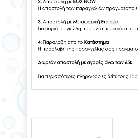
2.
Αποστολή με
BOX NOW
Η αποστολή των παραγγελιών πραγματοποιείτ
3.
Αποστολή με
Μεταφορική Εταιρεία
Για βαριά ή ογκώδη προϊόντα (κουκλόσπιτα, κ
4.
Παραλαβή απο το
Κατάστημα
H παραλαβή
της παραγγελίας σας
πραγματοπ
Δωρεάν αποστολή με αγορές άνω των 65€.
Για περισσότερες πληροφορίες δείτε τους
Τρό