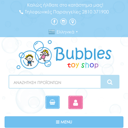
Καλώς ήλθατε στο κατάστημα μας!
Τηλεφωνικές Παραγγελίες 2810 371900
Ελληνικά
▼
Search
Toggle navigation
MENU