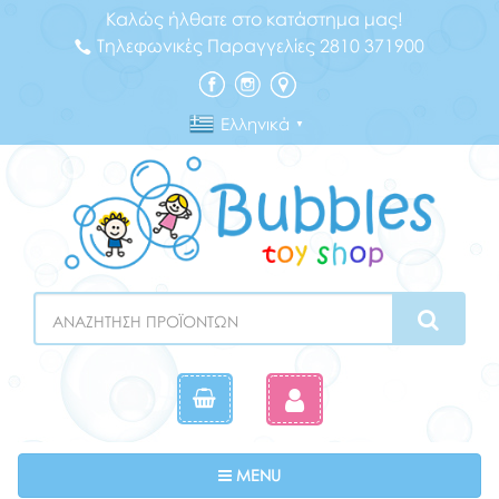
Καλώς ήλθατε στο κατάστημα μας!
Τηλεφωνικές Παραγγελίες 2810 371900
Ελληνικά
▼
Search
Toggle navigation
MENU