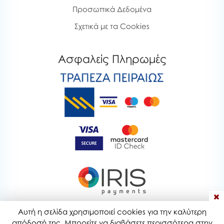
Προσωπικά Δεδομένα
Σχετικά με τα Cookies
Ασφαλείς Πληρωμές
Αυτή η σελίδα χρησιμοποιεί cookies για την καλύτερη
bubblestoyshop.gr © 2020-2026
απόδοσή της. Μπορείτε να διαβάσετε περισσότερα στην