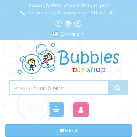
Καλώς ήλθατε στο κατάστημα μας!
Τηλεφωνικές Παραγγελίες 2810 371900
Ελληνικά
▼
Search
Toggle navigation
MENU