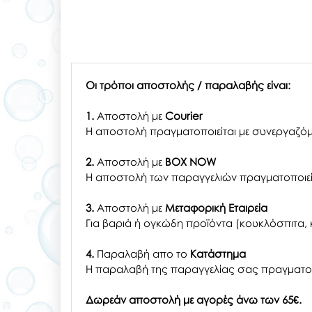
Οι τρόποι αποστολής / παραλαβής είναι:
1.
Αποστολή με
Courier
Η αποστολή πραγματοποιείται με συνεργαζόμ
2.
Αποστολή με
BOX NOW
Η αποστολή των παραγγελιών πραγματοποιείτ
3.
Αποστολή με
Μεταφορική Εταιρεία
Για βαριά ή ογκώδη προϊόντα (κουκλόσπιτα, κ
4.
Παραλαβή απο το
Κατάστημα
H παραλαβή
της παραγγελίας σας
πραγματοπ
Δωρεάν αποστολή με αγορές άνω των 65€.