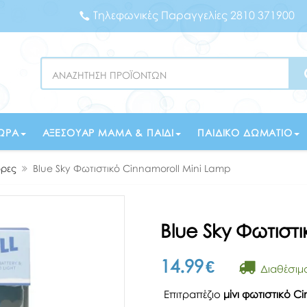
Τηλεφωνικές Παραγγελίες 2810 371900
Search
ΏΡΑ
ΑΞΕΣΟΥΆΡ ΜΑΜΆ & ΠΑΙΔΊ
ΠΑΙΔΙΚΌ ΔΩΜΆΤΙΟ
ορες
Blue Sky Φωτιστικό Cinnamoroll Mini Lamp
Blue Sky Φωτιστ
14.99
€
Διαθέσιμ
Επιτραπέζιο
μίνι φωτιστικό
Ci