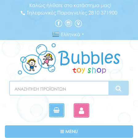
Καλώς ήλθατε στο κατάστημα μας!
Τηλεφωνικές Παραγγελίες 2810 371900
Ελληνικά
▼
Search
Toggle navigation
MENU