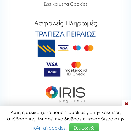
Σχετικά με τα Cookies
Ασφαλείς Πληρωμές
Αυτή η σελίδα χρησιμοποιεί cookies για την καλύτερη
bubblestoyshop.gr © 2020-2026
απόδοσή της. Μπορείτε να διαβάσετε περισσότερα στην
Τελευταία ενημέρωση : 08-08-2026 20:28
πολιτική cookies.
Συμφωνώ