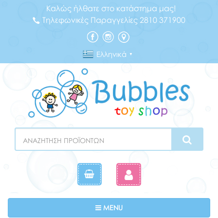
Καλώς ήλθατε στο κατάστημα μας!
Τηλεφωνικές Παραγγελίες 2810 371900
Ελληνικά
▼
Search
Toggle navigation
MENU