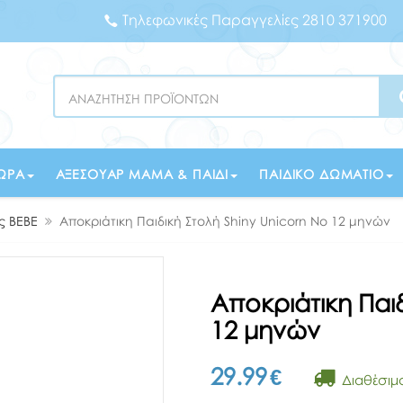
Τηλεφωνικές Παραγγελίες 2810 371900
Search
ΏΡΑ
ΑΞΕΣΟΥΆΡ ΜΑΜΆ & ΠΑΙΔΊ
ΠΑΙΔΙΚΌ ΔΩΜΆΤΙΟ
ς BEBE
Αποκριάτικη Παιδική Στολή Shiny Unicorn Νο 12 μηνών
Αποκριάτικη Παιδ
12 μηνών
29.99
€
Διαθέσιμ