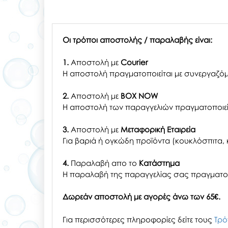
Οι τρόποι αποστολής / παραλαβής είναι:
1.
Αποστολή με
Courier
Η αποστολή πραγματοποιείται με συνεργαζόμ
2.
Αποστολή με
BOX NOW
Η αποστολή των παραγγελιών πραγματοποιείτ
3.
Αποστολή με
Μεταφορική Εταιρεία
Για βαριά ή ογκώδη προϊόντα (κουκλόσπιτα, κ
4.
Παραλαβή απο το
Κατάστημα
H παραλαβή
της παραγγελίας σας
πραγματοπ
Δωρεάν αποστολή με αγορές άνω των 65€.
Για περισσότερες πληροφορίες δείτε τους
Τρό