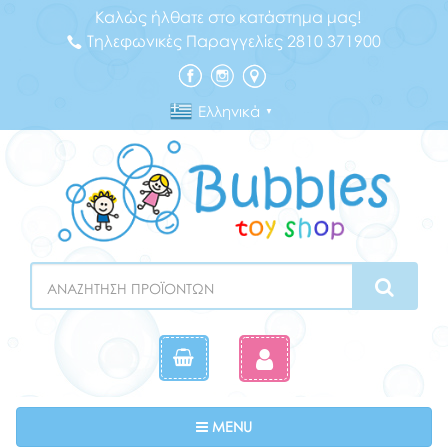
Καλώς ήλθατε στο κατάστημα μας!
Τηλεφωνικές Παραγγελίες 2810 371900
Ελληνικά
▼
Search
Toggle navigation
MENU