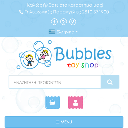
Καλώς ήλθατε στο κατάστημα μας!
Τηλεφωνικές Παραγγελίες 2810 371900
Ελληνικά
▼
Search
Toggle navigation
MENU