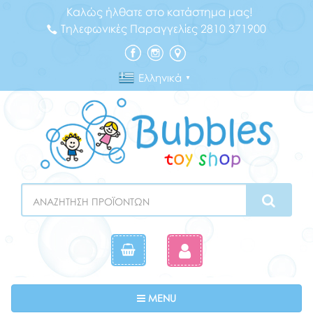
Καλώς ήλθατε στο κατάστημα μας!
Τηλεφωνικές Παραγγελίες 2810 371900
Ελληνικά
▼
Search
Toggle navigation
MENU