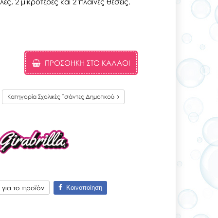
λες, 2 μικρότερες και 2 πλαϊνές θέσεις.
ΠΡΟΣΘΉΚΗ ΣΤΟ ΚΑΛΆΘΙ
Κατηγορία Σχολικές Τσάντες Δημοτικού
Κοινοποίηση
για το προϊόν