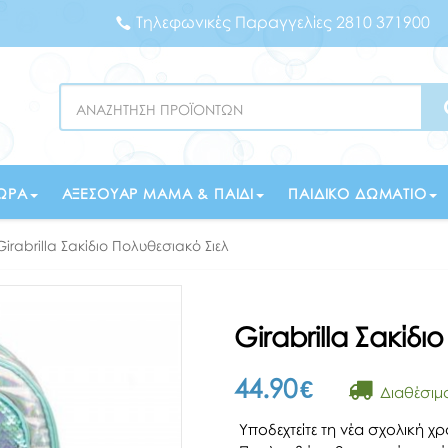
Τηλεφωνικές Παραγγελίες 2810 371900
Search
ΏΡΑ
ΑΞΕΣΟΥΆΡ ΜΑΜΆ & ΠΑΙΔΊ
ΠΑΙΔΙΚΌ ΔΩΜΆΤΙΟ
Girabrilla Σακίδιο Πολυθεσιακό Σιελ
Girabrilla Σακίδι
44.90
€
Διαθέσιμ
Υποδεχτείτε τη νέα σχολική χρ