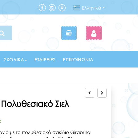
Ελληνικά
▼
ΣΧΟΛΙΚΆ
ΕΤΑΙΡΕΊΕΣ
ΕΠΙΚΟΙΝΩΝΊΑ
ο Πολυθεσιακό Σιελ
ο
ονιά με το πολυθεσιακό σακίδιο Girabrilla!