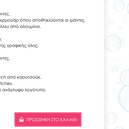
ντες.
φερμουάρ όπου αποθηκεύονται οι ιμάντες.
λλευ από αλουμίνιο.
.
ης γραφικής ύλης.
ντες.
tch από καουτσούκ.
tches.
ε ανάγλυφο λογότυπο.
ΠΡΟΣΘΉΚΗ ΣΤΟ ΚΑΛΆΘΙ