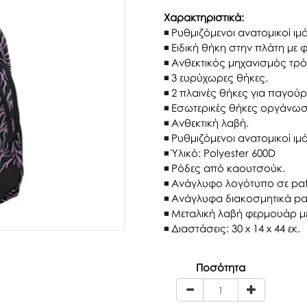
Χαρακτηριστικά:
Ρυθμιζόμενοι ανατομικοί ιμά
Ειδική θήκη στην πλάτη με 
Ανθεκτικός μηχανισμός τρό
3 ευρύχωρες θήκες.
2 πλαινές θήκες για παγούρι
Εσωτερικές θήκες οργάνωσ
Ανθεκτική λαβή.
Ρυθμιζόμενοι ανατομικοί ιμά
Ύλικό: Polyester 600D
Ρόδες από καουτσούκ.
Ανάγλυφο λογότυπο σε pa
Ανάγλυφα διακοσμητικά pa
Μεταλική λαβή φερμουάρ μ
Διαστάσεις: 30 x 14 x 44 εκ.
Ποσότητα