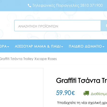
Τηλεφωνικές Παραγγελίες 2810 371900
Search
ΏΡΑ
ΑΞΕΣΟΥΆΡ ΜΑΜΆ & ΠΑΙΔΊ
ΠΑΙΔΙΚΌ ΔΩΜΆΤΙΟ
Graffiti Τσάντα Trolley Xscape Roses
Graffiti Τσάντα 
59.90
€
Διαθέσιμ
Υποδεχτείτε τη νέα σχολική χρ