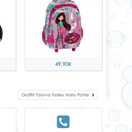
49.90
€
Graffiti Τσάντα Trolley Harry Potter