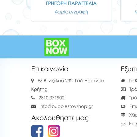
ΓΡΗΓΟΡΗ ΠΑΡΑΓΓΕΛΙΑ
Χωρίς εγγραφή
Επικοινωνία
Εξυπ
Ελ.Βενιζέλου 232, Γάζι Ηράκλειο
Το 
Κρήτης
Τρό
2810 371900
Τρό
info@bubblestoyshop.gr
Επι
Χάρ
Ακολουθήστε μας
Επι