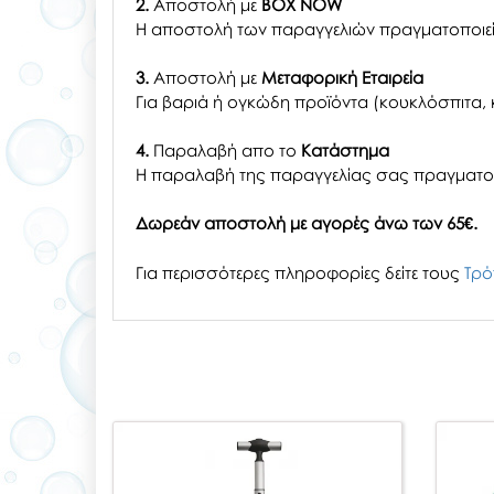
2.
Αποστολή με
BOX NOW
Η αποστολή των παραγγελιών πραγματοποιείτ
3.
Αποστολή με
Μεταφορική Εταιρεία
Για βαριά ή ογκώδη προϊόντα (κουκλόσπιτα, κ
4.
Παραλαβή απο το
Κατάστημα
H παραλαβή
της παραγγελίας σας
πραγματοπ
Δωρεάν αποστολή με αγορές άνω των 65€.
Για περισσότερες πληροφορίες δείτε τους
Τρό