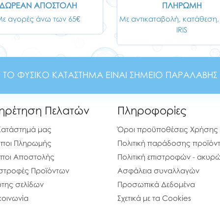
ΔΩΡΕΑΝ ΑΠΟΣΤΟΛΗ
ΠΛΗΡΩΜΗ
Με αγορές άνω των 65€
Με αντικαταβολή, κατάθεση,
IRIS
ΤΟ ΦΥΣΙΚΟ ΚΑΤΑΣΤΗΜΑ ΕΙΝΑΙ ΣΗΜΕΙΟ ΠΑΡΑΛΑΒΗΣ
ηρέτηση Πελατών
Πληροφορίες
Κατάστημά μας
Όροι προϋποθέσεις Χρήσης
ποι Πληρωμής
Πολιτική παράδοσης προϊόν
ποι Αποστολής
Πολιτική επιστροφών - ακυ
στροφές Προϊόντων
Ασφάλεια συναλλαγών
της σελίδων
Προσωπικά Δεδομένα
κοινωνία
Σχετικά με τα Cookies