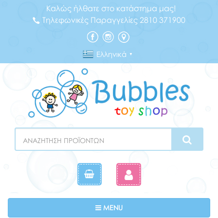
Καλώς ήλθατε στο κατάστημα μας!
Τηλεφωνικές Παραγγελίες 2810 371900
Ελληνικά
▼
Search
Toggle navigation
MENU