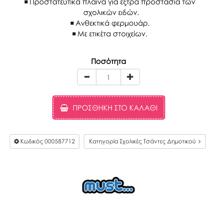
Προστατευτικά πλαϊνά για έξτρα προστασία των
σχολικών ειδών.
Ανθεκτικά φερμουάρ.
Με ετικέτα στοιχείων.
Ποσότητα
ΠΡΟΣΘΉΚΗ ΣΤΟ ΚΑΛΆΘΙ
Κωδικός
000587712
Κατηγορία Σχολικές Τσάντες Δημοτικού