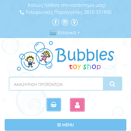
Καλώς ήλθατε στο κατάστημα μας!
Τηλεφωνικές Παραγγελίες 2810 371900
Ελληνικά
▼
Search
Toggle navigation
MENU