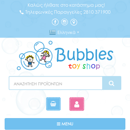
Καλώς ήλθατε στο κατάστημα μας!
Τηλεφωνικές Παραγγελίες 2810 371900
Ελληνικά
▼
Search
Toggle navigation
MENU