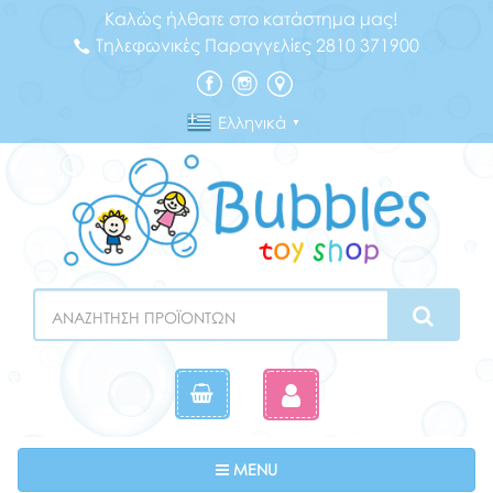
Καλώς ήλθατε στο κατάστημα μας!
Τηλεφωνικές Παραγγελίες 2810 371900
Ελληνικά
▼
Search
Toggle navigation
MENU