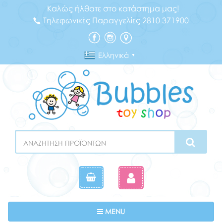
Καλώς ήλθατε στο κατάστημα μας!
Τηλεφωνικές Παραγγελίες 2810 371900
Ελληνικά
▼
Search
Toggle navigation
MENU