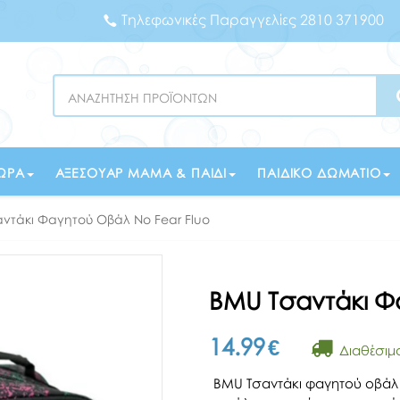
Τηλεφωνικές Παραγγελίες 2810 371900
Search
ΏΡΑ
ΑΞΕΣΟΥΆΡ ΜΑΜΆ & ΠΑΙΔΊ
ΠΑΙΔΙΚΌ ΔΩΜΆΤΙΟ
ντάκι Φαγητού Οβάλ No Fear Fluo
BMU Τσαντάκι Φ
14.99
€
Διαθέσιμ
BMU Τσαντάκι φαγητού οβά