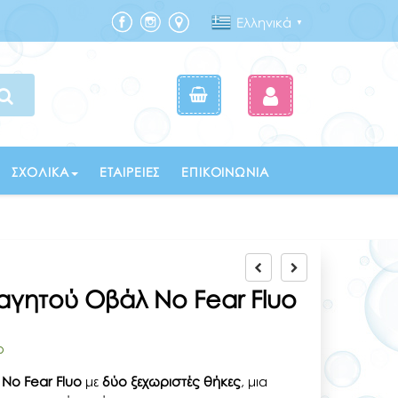
Ελληνικά
▼
ΣΧΟΛΙΚΆ
ΕΤΑΙΡΕΊΕΣ
ΕΠΙΚΟΙΝΩΝΊΑ
αγητού Οβάλ No Fear Fluo
ο
λ
No Fear Fluo
με
δύο ξεχωριστές θήκες
, μια