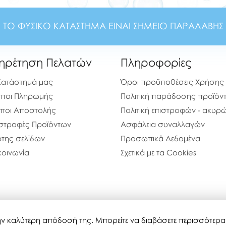
ΤΟ ΦΥΣΙΚΟ ΚΑΤΑΣΤΗΜΑ ΕΙΝΑΙ ΣΗΜΕΙΟ ΠΑΡΑΛΑΒΗΣ
ηρέτηση Πελατών
Πληροφορίες
Κατάστημά μας
Όροι προϋποθέσεις Χρήσης
ποι Πληρωμής
Πολιτική παράδοσης προϊόν
ποι Αποστολής
Πολιτική επιστροφών - ακυ
στροφές Προϊόντων
Ασφάλεια συναλλαγών
της σελίδων
Προσωπικά Δεδομένα
κοινωνία
Σχετικά με τα Cookies
 την καλύτερη απόδοσή της. Μπορείτε να διαβάσετε περισσότερ
bubblestoyshop.gr © 2020-2026
Τελευταία ενημέρωση : 07-08-20