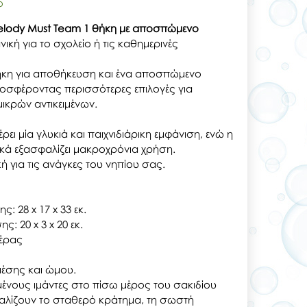
ο
lody Must Team 1 θήκη
με αποσπώμενο
νική για το σχολείο ή τις καθημερινές
θήκη για αποθήκευση και ένα αποσπώμενο
ροσφέροντας περισσότερες επιλογές για
κρών αντικειμένων.
ι μία γλυκιά και παιχνιδιάρικη εμφάνιση, ενώ η
ικά εξασφαλίζει μακροχρόνια χρήση.
ική για τις ανάγκες του νηπίου σας.
ς: 28 x 17 x 33 εκ.
ς: 20 x 3 x 20 εκ.
τέρας
έσης και ώμου.
μένους ιμάντες στο πίσω μέρος του σακιδίου
αλίζουν το σταθερό κράτημα, τη σωστή