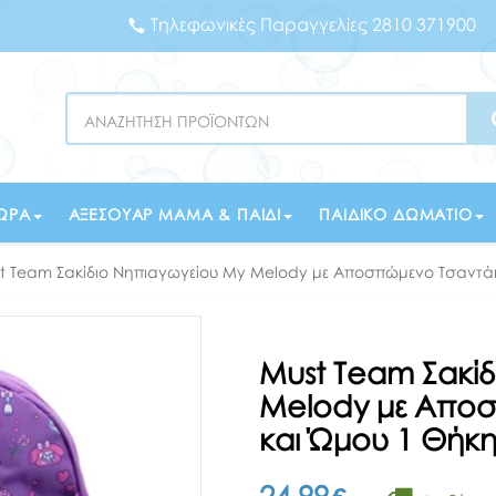
Τηλεφωνικές Παραγγελίες 2810 371900
Search
ΏΡΑ
ΑΞΕΣΟΥΆΡ ΜΑΜΆ & ΠΑΙΔΊ
ΠΑΙΔΙΚΌ ΔΩΜΆΤΙΟ
t Team Σακίδιο Νηπιαγωγείου My Melody με Αποσπώμενο Τσαντά
Must Team Σακίδ
Melody με Αποσ
και Ώμου 1 Θήκ