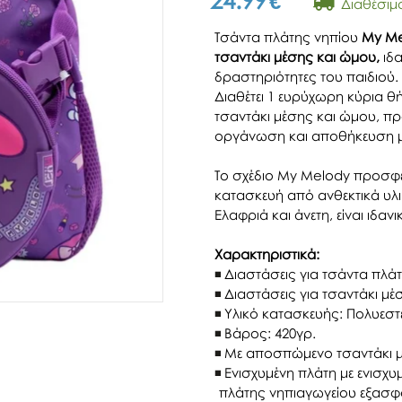
24.99
€
Διαθέσιμ
Τσάντα πλάτης νηπίου
My Me
τσαντάκι μέσης και ώμου,
ιδα
δραστηριότητες του παιδιού.
Διαθέτει 1 ευρύχωρη κύρια 
τσαντάκι μέσης και ώμου, π
οργάνωση και αποθήκευση μι
Το σχέδιο My Melody προσφέρε
κατασκευή από ανθεκτικά υλ
Ελαφριά και άνετη, είναι ιδαν
Χαρακτηριστικά:
Διαστάσεις για τσάντα πλάτη
Διαστάσεις για τσαντάκι μέση
Υλικό κατασκευής: Πολυεσ
Βάρος: 420γρ.
Με αποσπώμενο τσαντάκι μ
Ενισχυμένη πλάτη με ενισχυ
πλάτης νηπιαγωγείου εξασφ