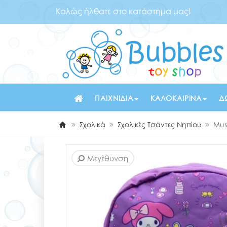
Καλώς ήλθατε στο κατάστημα μας!
ΠΑΙΧΝΊΔΙΑ
ΚΑΛΟΚΑΙΡΙΝΆ
Δ
Σχολικά
Σχολικές Τσάντες Νηπίου
Mus
Μεγέθυνση
Μεγέθυνση