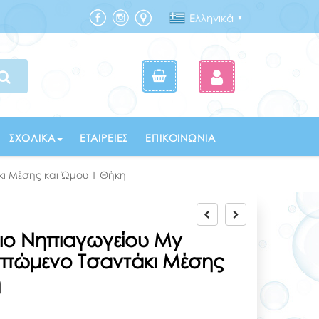
Ελληνικά
▼
ΣΧΟΛΙΚΆ
ΕΤΑΙΡΕΊΕΣ
ΕΠΙΚΟΙΝΩΝΊΑ
κι Μέσης και Ώμου 1 Θήκη
ιο Νηπιαγωγείου My
πώμενο Τσαντάκι Μέσης
η