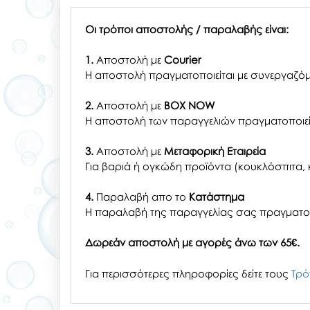
Οι τρόποι αποστολής / παραλαβής είναι:
1.
Αποστολή με
Courier
Η αποστολή πραγματοποιείται με συνεργαζόμ
2.
Αποστολή με
BOX NOW
Η αποστολή των παραγγελιών πραγματοποιείτ
3.
Αποστολή με
Μεταφορική Εταιρεία
Για βαριά ή ογκώδη προϊόντα (κουκλόσπιτα, κ
4.
Παραλαβή απο το
Κατάστημα
H παραλαβή
της παραγγελίας σας
πραγματοπ
Δωρεάν αποστολή με αγορές άνω των 65€.
Για περισσότερες πληροφορίες δείτε τους
Τρό