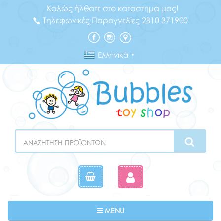
Καλώς ήλθατε στο κατάστημα μας!
Τηλεφωνικές Παραγγελίες 2810 371900
Ελληνικά
▼
Search
Toggle navigation
MENU