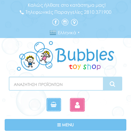
Καλώς ήλθατε στο κατάστημα μας!
Τηλεφωνικές Παραγγελίες 2810 371900
Ελληνικά
▼
Search
Toggle navigation
MENU