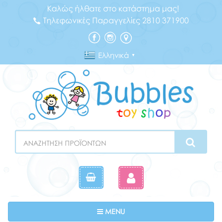
Καλώς ήλθατε στο κατάστημα μας!
Τηλεφωνικές Παραγγελίες 2810 371900
Ελληνικά
▼
Search
Toggle navigation
MENU