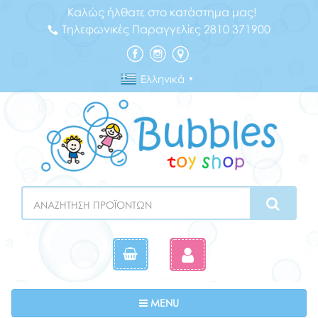
Καλώς ήλθατε στο κατάστημα μας!
Τηλεφωνικές Παραγγελίες 2810 371900
Ελληνικά
▼
Search
Toggle navigation
MENU