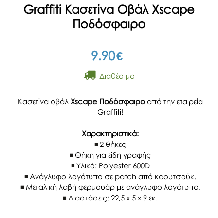
Graffiti Κασετίνα Οβάλ Xscape
Ποδόσφαιρο
9.90
€
Διαθέσιμο
Κασετίνα οβάλ
Xscape Ποδόσφαιρο
από την εταιρεία
Graffiti!
Χαρακτηριστικά:
2 θήκες
Θήκη για είδη γραφής
Υλικό: Polyester 600D
Ανάγλυφο λογότυπο σε patch από καουτσούκ.
Μεταλική λαβή φερμουάρ με ανάγλυφο λογότυπο.
Διαστάσεις: 22,5 x 5 x 9 εκ.