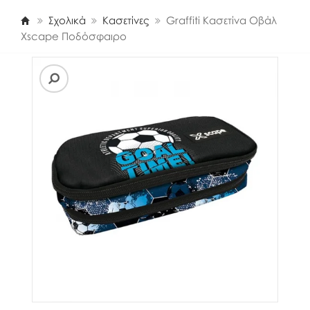
Σχολικά
Κασετίνες
Graffiti Κασετίνα Οβάλ
Xscape Ποδόσφαιρο