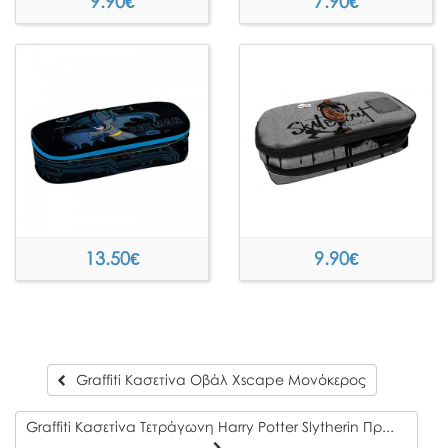
9.90
€
7.90
€
13.50
€
9.90
€
Graffiti Κασετίνα Οβάλ Xscape Μονόκερος
Graffiti Κασετίνα Τετράγωνη Harry Potter Slytherin Πράσινη