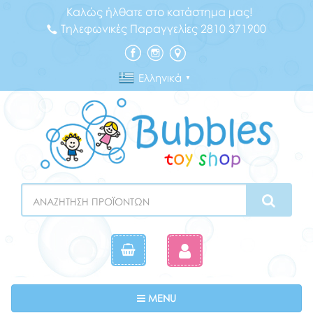
Καλώς ήλθατε στο κατάστημα μας!
Τηλεφωνικές Παραγγελίες 2810 371900
Ελληνικά
▼
Search
Toggle navigation
MENU