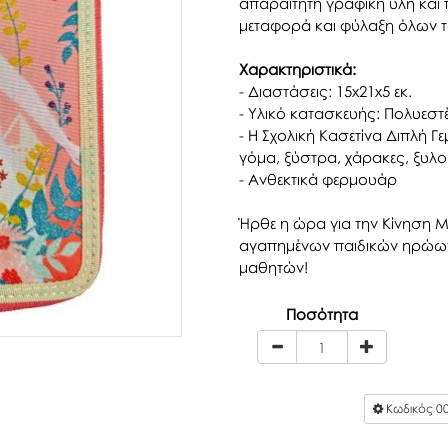
απαραίτητη γραφική ύλη κα
μεταφορά και φύλαξη όλων τ
Χαρακτηριστικά:
- Διαστάσεις: 15x21x5 εκ.
- Υλικό κατασκευής: Πολυεσ
- Η Σχολική Κασετίνα Διπλή Γε
γόμα, ξύστρα, χάρακες, ξυλ
- Ανθεκτικά φερμουάρ
Ήρθε η ώρα για την Κίνηση Mu
αγαπημένων παιδικών ηρώων 
μαθητών!
Ποσότητα
Κωδικός
0