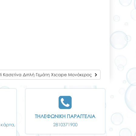
iti Κασετίνα Διπλή Γεμάτη Xscape Μονόκερος
ΤΗΛΕΦΩΝΙΚΗ ΠΑΡΑΓΓΕΛΙΑ
 κάρτα,
2810371900