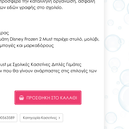
ι προσφέρει την κατάλληλη οργάνωση, ασφαλή
ων ειδών γραφής στο σχολείο.
τέρας
μάτη Disney Frozen 2 Must περιέχει στυλό, μολύβι,
ομπογιές και μαρκαδόρους
st με Σχολικές Κασετίνες Διπλές Γεμάτες
που θα γίνουν ανάρπαστες στις επιλογές των
ΠΡΟΣΘΉΚΗ ΣΤΟ ΚΑΛΆΘΙ
00563589
Κατηγορία Κασετίνες