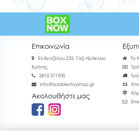
Επικοινωνία
Εξυπ
Ελ.Βενιζέλου 232, Γάζι Ηράκλειο
Το 
Κρήτης
Τρό
2810 371900
Τρό
info@bubblestoyshop.gr
Επι
Χάρ
Ακολουθήστε μας
Επι