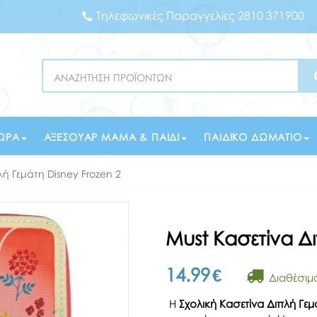
Τηλεφωνικές Παραγγελίες 2810 371900
Search
ΏΡΑ
ΑΞΕΣΟΥΆΡ ΜΑΜΆ & ΠΑΙΔΊ
ΠΑΙΔΙΚΌ ΔΩΜΆΤΙΟ
λή Γεμάτη Disney Frozen 2
Must Κασετίνα Δι
14.99
€
Διαθέσιμ
Η
Σχολική Κασετίνα Διπλή Γεμ