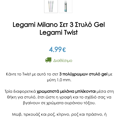
Legami Milano Σετ 3 Στυλό Gel
Legami Twist
4.99
€
Διαθέσιμο
Κάντε το Twist με αυτό το σετ
3 πολύχρωμων στυλό gel
με
μύτη 1,0 mm.
Τρία διαφορετικά
χρωματιστά μελάνια μπλέκονται
μέσα στη
θήκη για στυλό, έτσι ώστε η γραφή και το σχέδιό σας να
βγαίνουν σε χρώματα ουράνιου τόξου.
Μωβ, τιρκουάζ και ροζ, κίτρινο, ροζ και πράσινο, ή