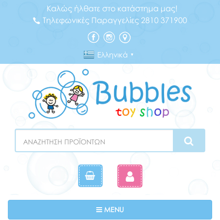
Καλώς ήλθατε στο κατάστημα μας!
Τηλεφωνικές Παραγγελίες 2810 371900
Ελληνικά
▼
Search
Toggle navigation
MENU