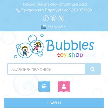
Καλώς ήλθατε στο κατάστημα μας!
Τηλεφωνικές Παραγγελίες 2810 371900
Ελληνικά
▼
Search
Toggle navigation
MENU