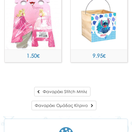
1.50
€
9.95
€
Φαναράκι Stitch Μπλε
Φαναράκι Ομάδας Κίτρινο