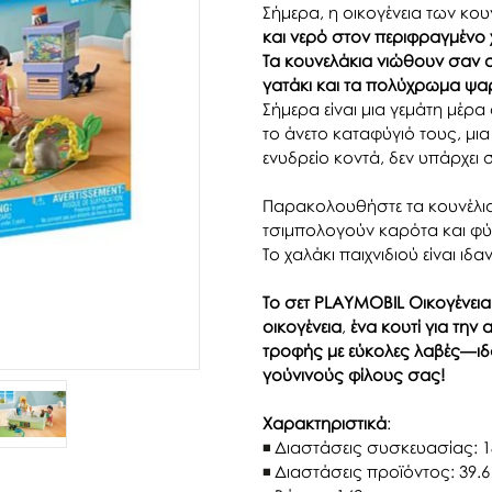
Σήμερα, η οικογένεια των κο
και νερό στον περιφραγμένο
Τα κουνελάκια νιώθουν σαν στ
γατάκι και τα πολύχρωμα ψαρ
Σήμερα είναι μια γεμάτη μέρα
το άνετο καταφύγιό τους, μι
ενυδρείο κοντά, δεν υπάρχει
Παρακολουθήστε τα κουνέλια
τσιμπολογούν καρότα και φύλ
Το χαλάκι παιχνιδιού είναι ιδ
Το σετ PLAYMOBIL Οικογένεια
οικογένεια
,
ένα κουτί για τη
τροφής με εύκολες λαβές—ιδαν
γούνινούς φίλους σας!
Χαρακτηριστικά
:
Διαστάσεις συσκευασίας: 18
Διαστάσεις προϊόντος: 39.6 