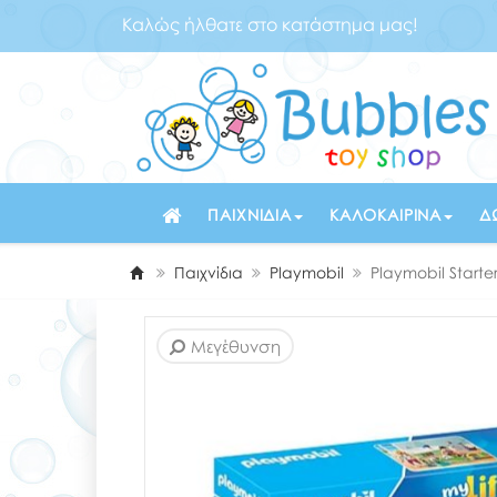
Καλώς ήλθατε στο κατάστημα μας!
ΠΑΙΧΝΊΔΙΑ
ΚΑΛΟΚΑΙΡΙΝΆ
Δ
Παιχνίδια
Playmobil
Playmobil Starte
Μεγέθυνση
Μεγέθυνση
Μεγέθυνση
Μεγέθυνση