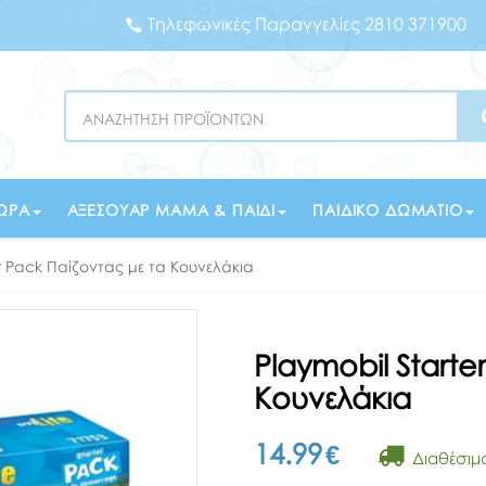
Τηλεφωνικές Παραγγελίες 2810 371900
Search
ΏΡΑ
ΑΞΕΣΟΥΆΡ ΜΑΜΆ & ΠΑΙΔΊ
ΠΑΙΔΙΚΌ ΔΩΜΆΤΙΟ
r Pack Παίζοντας με τα Κουνελάκια
Playmobil Starte
Κουνελάκια
14.99
€
Διαθέσιμ