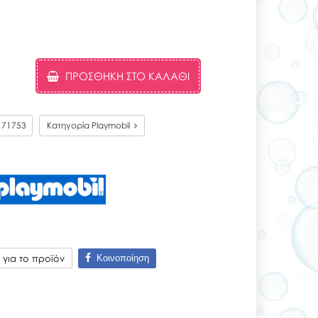
ΠΡΟΣΘΉΚΗ ΣΤΟ ΚΑΛΆΘΙ
ς
71753
Κατηγορία Playmobil
Κοινοποίηση
για το προϊόν