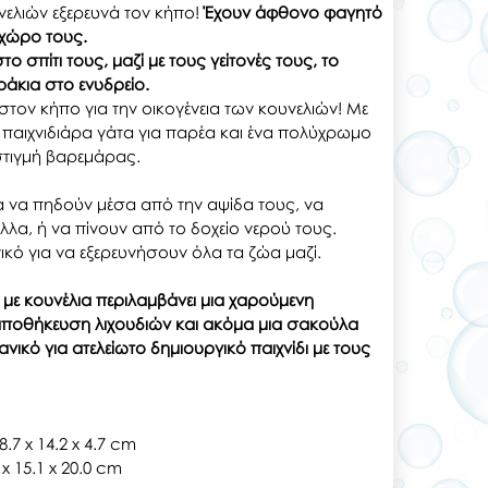
υνελιών εξερευνά τον κήπο!
Έχουν άφθονο φαγητό
 χώρο τους.
ο σπίτι τους, μαζί με τους γείτονές τους, το
άκια στο ενυδρείο.
 στον κήπο για την οικογένεια των κουνελιών! Με
α παιχνιδιάρα γάτα για παρέα και ένα πολύχρωμο
 στιγμή βαρεμάρας.
 να πηδούν μέσα από την αψίδα τους, να
λα, ή να πίνουν από το δοχείο νερού τους.
ανικό για να εξερευνήσουν όλα τα ζώα μαζί.
 με κουνέλια περιλαμβάνει μια χαρούμενη
ν αποθήκευση λιχουδιών και ακόμα μια σακούλα
ικό για ατελείωτο δημιουργικό παιχνίδι με τους
.7 x 14.2 x 4.7 cm
x 15.1 x 20.0 cm