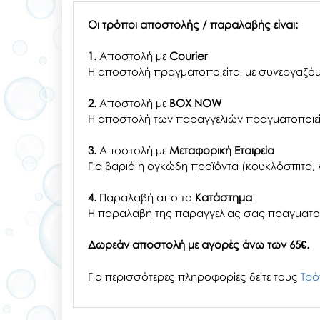
Οι τρόποι αποστολής / παραλαβής είναι:
1.
Αποστολή με
Courier
Η αποστολή πραγματοποιείται με συνεργαζόμ
2.
Αποστολή με
BOX NOW
Η αποστολή των παραγγελιών πραγματοποιείτ
3.
Αποστολή με
Μεταφορική Εταιρεία
Για βαριά ή ογκώδη προϊόντα (κουκλόσπιτα, κ
4.
Παραλαβή απο το
Κατάστημα
H παραλαβή
της παραγγελίας σας
πραγματοπ
Δωρεάν αποστολή με αγορές άνω των 65€.
Για περισσότερες πληροφορίες δείτε τους
Τρό