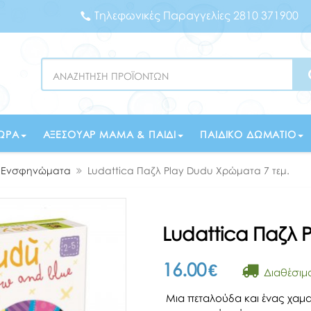
Τηλεφωνικές Παραγγελίες 2810 371900
Search
ΏΡΑ
ΑΞΕΣΟΥΆΡ ΜΑΜΆ & ΠΑΙΔΊ
ΠΑΙΔΙΚΌ ΔΩΜΆΤΙΟ
- Ενσφηνώματα
Ludattica Παζλ Play Dudu Χρώματα 7 τεμ.
Ludattica Παζλ 
16.00
€
Διαθέσιμ
Μια πεταλούδα και ένας χαμα