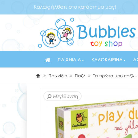
Καλώς ήλθατε στο κατάστημα μας!
ΠΑΙΧΝΊΔΙΑ
ΚΑΛΟΚΑΙΡΙΝΆ
Δ
Παιχνίδια
Παζλ
Τα πρώτα μου παζλ 
Μεγέθυνση
Μεγέθυνση