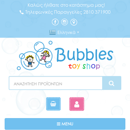
Καλώς ήλθατε στο κατάστημα μας!
Τηλεφωνικές Παραγγελίες 2810 371900
Ελληνικά
▼
Search
Toggle navigation
MENU