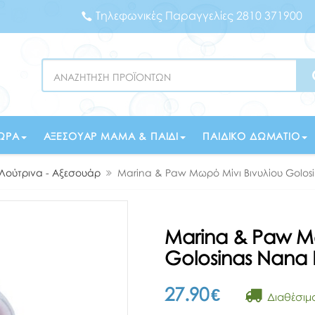
Τηλεφωνικές Παραγγελίες 2810 371900
Search
ΏΡΑ
ΑΞΕΣΟΥΆΡ ΜΑΜΆ & ΠΑΙΔΊ
ΠΑΙΔΙΚΌ ΔΩΜΆΤΙΟ
 Λούτρινα - Αξεσουάρ
Marina & Paw Μωρό Μίνι Βινυλίου Golosi
Marina & Paw Μω
Golosinas Nana 
27.90
€
Διαθέσιμ