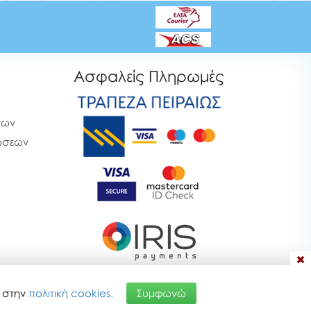
Ασφαλείς Πληρωμές
των
ρώσεων
α στην
πολιτική cookies.
Συμφωνώ
26 11:55