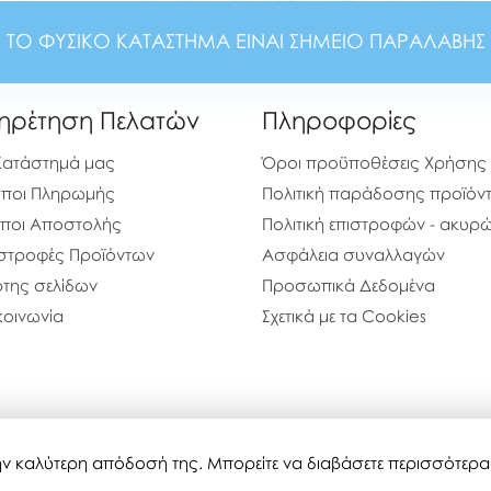
ΤΟ ΦΥΣΙΚΟ ΚΑΤΑΣΤΗΜΑ ΕΙΝΑΙ ΣΗΜΕΙΟ ΠΑΡΑΛΑΒΗΣ
ηρέτηση Πελατών
Πληροφορίες
Κατάστημά μας
Όροι προϋποθέσεις Χρήσης
ποι Πληρωμής
Πολιτική παράδοσης προϊόν
ποι Αποστολής
Πολιτική επιστροφών - ακυ
στροφές Προϊόντων
Ασφάλεια συναλλαγών
της σελίδων
Προσωπικά Δεδομένα
κοινωνία
Σχετικά με τα Cookies
 την καλύτερη απόδοσή της. Μπορείτε να διαβάσετε περισσότερ
bubblestoyshop.gr © 2020-2026
Τελευταία ενημέρωση : 08-08-20