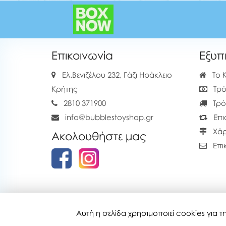
Επικοινωνία
Εξυπ
Ελ.Βενιζέλου 232, Γάζι Ηράκλειο
Το 
Κρήτης
Τρό
2810 371900
Τρό
info@bubblestoyshop.gr
Επι
Χάρ
Ακολουθήστε μας
Επι
Αυτή η σελίδα χρησιμοποιεί cookies για