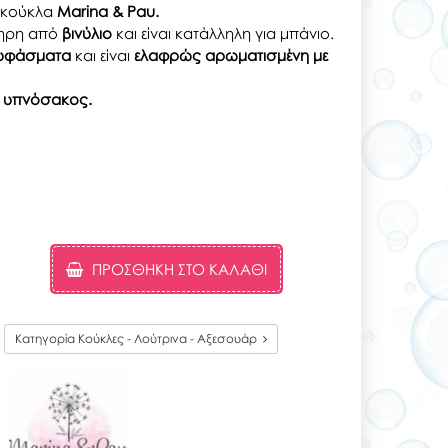
ή κούκλα
Marina & Pau.
ληρη από
βινύλιο
και είναι κατάλληλη για μπάνιο.
 υφάσματα
και είναι
ελαφρώς αρωματισμένη με
 ο υπνόσακος.
ΠΡΟΣΘΉΚΗ ΣΤΟ ΚΑΛΆΘΙ
Κατηγορία Κούκλες - Λούτρινα - Αξεσουάρ