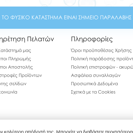
ΤΟ ΦΥΣΙΚΟ ΚΑΤΑΣΤΗΜΑ ΕΙΝΑΙ ΣΗΜΕΙΟ ΠΑΡΑΛΑΒΗΣ
ηρέτηση Πελατών
Πληροφορίες
Κατάστημά μας
Όροι προϋποθέσεις Χρήσης
ποι Πληρωμής
Πολιτική παράδοσης προϊόν
ποι Αποστολής
Πολιτική επιστροφών - ακυ
στροφές Προϊόντων
Ασφάλεια συναλλαγών
της σελίδων
Προσωπικά Δεδομένα
κοινωνία
Σχετικά με τα Cookies
 την καλύτερη απόδοσή της. Μπορείτε να διαβάσετε περισσότερ
bubblestoyshop.gr © 2020-2026
Τελευταία ενημέρωση : 08-08-20