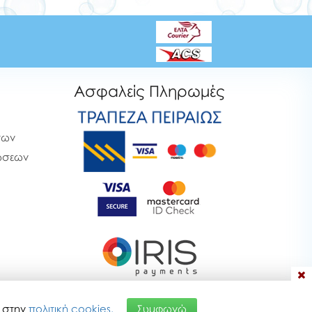
Ασφαλείς Πληρωμές
των
ρώσεων
α στην
πολιτική cookies.
Συμφωνώ
26 01:15