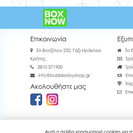
Επικοινωνία
Εξυπ
Ελ.Βενιζέλου 232, Γάζι Ηράκλειο
Το 
Κρήτης
Τρό
2810 371900
Τρό
info@bubblestoyshop.gr
Επι
Χάρ
Ακολουθήστε μας
Επι
Αυτή η σελίδα χρησιμοποιεί cookies για