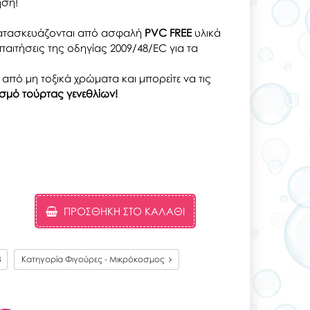
ηση!
τασκευάζονται από ασφαλή
PVC FREE
υλικά
αιτήσεις της οδηγίας 2009/48/EC για τα
 από μη τοξικά χρώματα και μπορείτε να τις
σμό τούρτας γενεθλίων!
ΠΡΟΣΘΉΚΗ ΣΤΟ ΚΑΛΆΘΙ
8
Κατηγορία Φιγούρες - Μικρόκοσμος