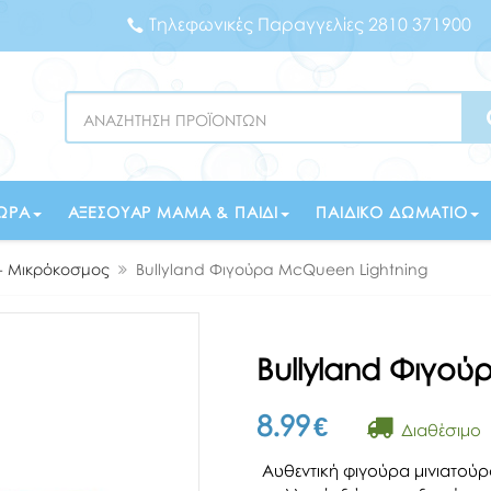
Τηλεφωνικές Παραγγελίες 2810 371900
Search
ΏΡΑ
ΑΞΕΣΟΥΆΡ ΜΑΜΆ & ΠΑΙΔΊ
ΠΑΙΔΙΚΌ ΔΩΜΆΤΙΟ
 - Μικρόκοσμος
Bullyland Φιγούρα McQueen Lightning
Bullyland Φιγού
8.99
€
Διαθέσιμο
Αυθεντική φιγούρα μινιατούρ