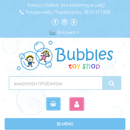
Καλώς ήλθατε στο κατάστημα μας!
Τηλεφωνικές Παραγγελίες 2810 371900
Ελληνικά
▼
Search
Toggle navigation
MENU