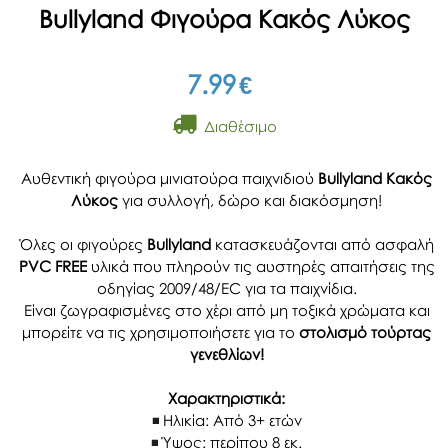
Bullyland Φιγούρα Κακός Λύκος
7.99
€
Διαθέσιμο
Αυθεντική φιγούρα μινιατούρα παιχνιδιού
Bullyland Κακός
Λύκος
για συλλογή, δώρο και διακόσμηση!
Όλες οι φιγούρες
Bullyland
κατασκευάζονται από ασφαλή
PVC FREE
υλικά που πληρούν τις αυστηρές απαιτήσεις της
οδηγίας 2009/48/EC για τα παιχνίδια.
Είναι ζωγραφισμένες στο χέρι από μη τοξικά χρώματα και
μπορείτε να τις χρησιμοποιήσετε για το
στολισμό τούρτας
γενεθλίων!
Χαρακτηριστικά:
Ηλικία: Από 3+ ετών
Ύψος: περίπου 8 εκ.