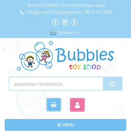
Καλώς ήλθατε στο κατάστημα μας!
Τηλεφωνικές Παραγγελίες 2810 371900
Ελληνικά
▼
Search
Toggle navigation
MENU