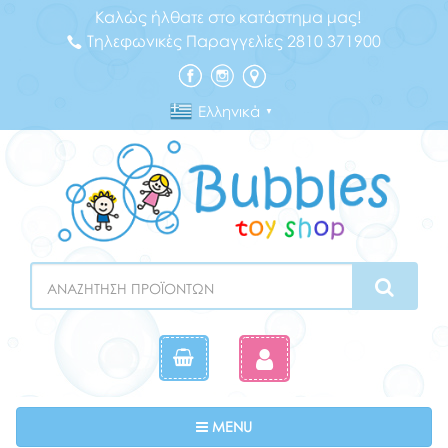
Καλώς ήλθατε στο κατάστημα μας!
Τηλεφωνικές Παραγγελίες 2810 371900
Ελληνικά
▼
Search
Toggle navigation
MENU