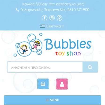
Καλώς ήλθατε στο κατάστημα μας!
Τηλεφωνικές Παραγγελίες 2810 371900
Ελληνικά
▼
Search
Toggle navigation
MENU