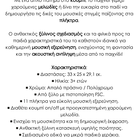
Με ένα απλό πάτημα στο
κουμπί
, το παιχνίδι γεμίζει
χαρούμενες
μελωδίες
ή δίνει την ευκαιρία στο παιδί να
δημιουργήσει τις δικές του μουσικές στιγμές παίζοντας στα
πλήκτρα
.
Ο ανθεκτικός
ξύλινος σχεδιασμός
και τα φιλικά προς τα
παιδιά χαρακτηριστικά του το καθιστούν ιδανικό για
καθημερινή
μουσική εξερεύνηση
, ενισχύοντας τη φαντασία
και την
ακουστική αντίληψη
μέσα από το παιχνίδι!
Χαρακτηριστικά
:
Διαστάσεις: 33 x 25 x 29,1 εκ.
Ηλικία: 3+ ετών
Χρώμα: Απαλό πράσινο / Πολύχρωμο
Από ξύλο με πιστοποίηση FSC.
11 πλήκτρα για εύκολη μουσική εξερεύνηση.
Διαθέτει κουμπί on/off με προεγκατεστημένη χαρούμενη
μελωδία.
Ενισχύει τη μουσικότητα και τη δημιουργική έκφραση.
Ανθεκτική ξύλινη κατασκευή υψηλής ποιότητας.
Σχεδιασμένο ειδικά για μικρά παιδικά χεράκια.