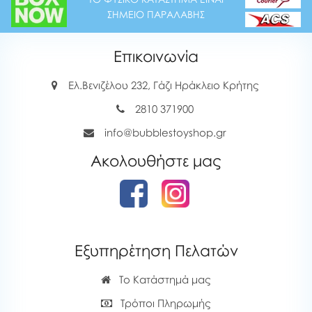
ΣΗΜΕΙΟ ΠΑΡΑΛΑΒΗΣ
Επικοινωνία
Ελ.Βενιζέλου 232, Γάζι Ηράκλειο Κρήτης
2810 371900
info@bubblestoyshop.gr
Ακολουθήστε μας
Εξυπηρέτηση Πελατών
Το Κατάστημά μας
Τρόποι Πληρωμής