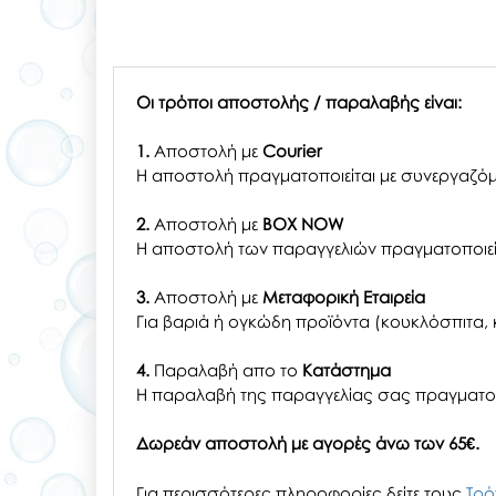
Οι τρόποι αποστολής / παραλαβής είναι:
1.
Αποστολή με
Courier
Η αποστολή πραγματοποιείται με συνεργαζόμ
2.
Αποστολή με
BOX NOW
Η αποστολή των παραγγελιών πραγματοποιείτ
3.
Αποστολή με
Μεταφορική Εταιρεία
Για βαριά ή ογκώδη προϊόντα (κουκλόσπιτα, κ
4.
Παραλαβή απο το
Κατάστημα
H παραλαβή
της παραγγελίας σας
πραγματοπ
Δωρεάν αποστολή με αγορές άνω των 65€.
Για περισσότερες πληροφορίες δείτε τους
Τρό