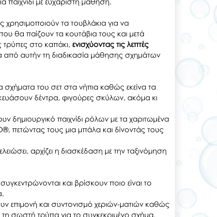
ια παιχνίδι με ευχάριστη μάθηση.
ας χρησιμοποιούν τα τουβλάκια για να
ου θα παίζουν τα κουτάβια τους και μετά
ς τρύπες στο καπάκι,
ενισχύοντας τις λεπτές
 από αυτήν τη διαδικασία μάθησης σχημάτων
ρα σχήματα του σετ στα νήπια καθώς εκείνα τα
κευάσουν δέντρα, φιγούρες σκύλων, ακόμα κι
ν δημιουργικό παιχνίδι ρόλων με τα χαριτωμένα
, πετώντας τους μια μπάλα και δίνοντάς τους
ελειώσει, αρχίζει η διασκέδαση με την ταξινόμηση
υγκεντρώνονται και βρίσκουν ποιο είναι το
.
ουν επιμονή και συντονισμό χεριών-ματιών καθώς
η σωστή τρύπα για το συγκεκριμένο σχήμα.