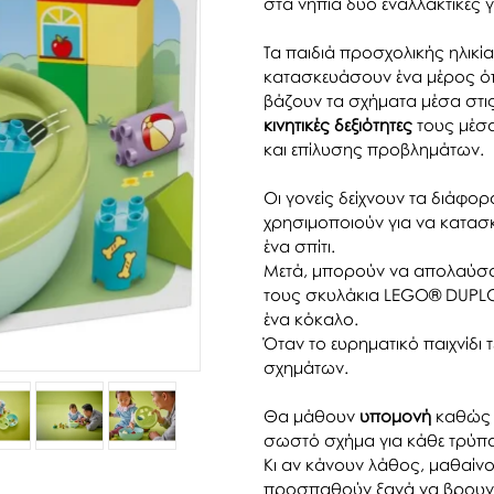
στα νήπια δύο εναλλακτικές γ
Τα παιδιά προσχολικής ηλικί
κατασκευάσουν ένα μέρος όπ
βάζουν τα σχήματα μέσα στι
κινητικές δεξιότητες
τους μέσα
και επίλυσης προβλημάτων.
Οι γονείς δείχνουν τα διάφο
χρησιμοποιούν για να κατασ
ένα σπίτι.
Μετά, μπορούν να απολαύσου
τους σκυλάκια LEGO® DUPLO®
ένα κόκαλο.
Όταν το ευρηματικό παιχνίδι τ
σχημάτων.
Θα μάθουν
υπομονή
καθώς σ
σωστό σχήμα για κάθε τρύπα
Κι αν κάνουν λάθος, μαθαίν
προσπαθούν ξανά να βρουν τ