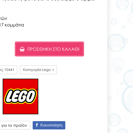
ετών
17 κομμάτια
ΠΡΟΣΘΉΚΗ ΣΤΟ ΚΑΛΆΘΙ
ός
10441
Κατηγορία Lego
Κοινοποίηση
για το προϊόν