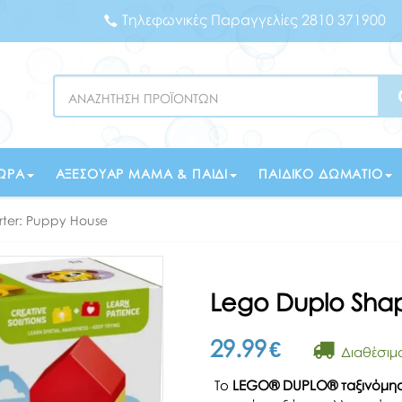
Τηλεφωνικές Παραγγελίες 2810 371900
Search
ΏΡΑ
ΑΞΕΣΟΥΆΡ ΜΑΜΆ & ΠΑΙΔΊ
ΠΑΙΔΙΚΌ ΔΩΜΆΤΙΟ
rter: Puppy House
Lego Duplo Shap
29.99
€
Διαθέσιμ
Το
LEGO® DUPLO® ταξινόμηση