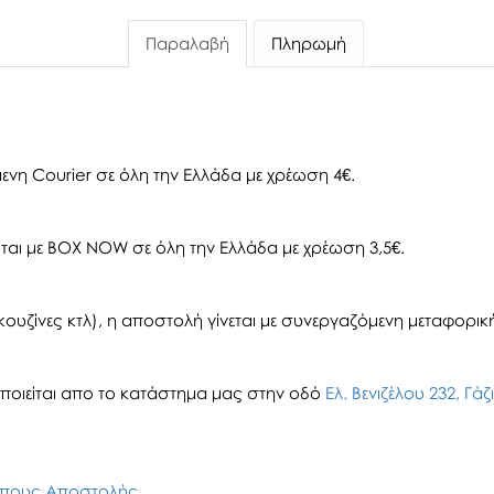
Παραλαβή
Πληρωμή
ενη Courier σε όλη την Ελλάδα με χρέωση 4€.
αι με BOX NOW σε όλη την Ελλάδα με χρέωση 3,5€.
ουζίνες κτλ), η αποστολή γίνεται με συνεργαζόμενη μεταφορική 
οιείται απο το κατάστημα μας στην οδό
Ελ. Βενιζέλου 232, Γά
πους Αποστολής