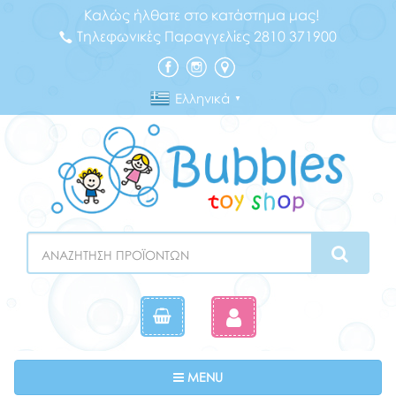
Καλώς ήλθατε στο κατάστημα μας!
Τηλεφωνικές Παραγγελίες 2810 371900
Ελληνικά
▼
Search
Toggle navigation
MENU