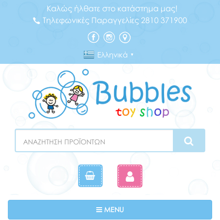
Καλώς ήλθατε στο κατάστημα μας!
Τηλεφωνικές Παραγγελίες 2810 371900
Ελληνικά
▼
Search
Toggle navigation
MENU