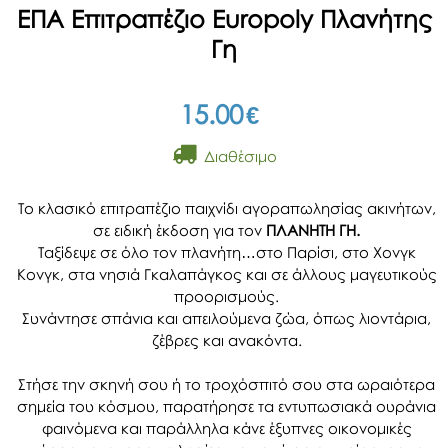
ΕΠΑ Επιτραπέζιο Europoly Πλανήτης
Γη
15.00
€
Διαθέσιμο
Το κλασικό επιτραπέζιο παιχνίδι αγοραπωλησίας ακινήτων,
σε ειδική έκδοση για τον
ΠΛΑΝΗΤΗ ΓΗ.
Ταξίδεψε σε όλο τον πλανήτη…στο Παρίσι, στο Χονγκ
Κονγκ, στα νησιά Γκαλαπάγκος και σε άλλους μαγευτικούς
προορισμούς.
Συνάντησε σπάνια και απειλούμενα ζώα, όπως λιοντάρια,
ζέβρες και ανακόντα.
Στήσε την σκηνή σου ή το τροχόσπιτό σου στα ωραιότερα
σημεία του κόσμου, παρατήρησε τα εντυπωσιακά ουράνια
φαινόμενα και παράλληλα κάνε έξυπνες οικονομικές