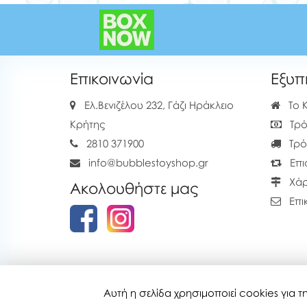
Επικοινωνία
Εξυπ
Ελ.Βενιζέλου 232, Γάζι Ηράκλειο
Το 
Κρήτης
Τρό
2810 371900
Τρό
info@bubblestoyshop.gr
Επι
Χάρ
Ακολουθήστε μας
Επι
Αυτή η σελίδα χρησιμοποιεί cookies για