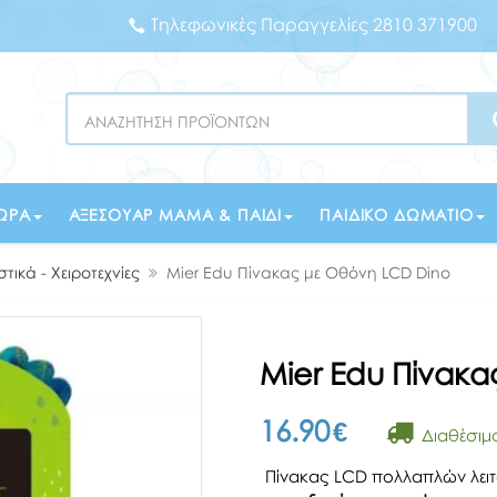
Τηλεφωνικές Παραγγελίες 2810 371900
Search
ΏΡΑ
ΑΞΕΣΟΥΆΡ ΜΑΜΆ & ΠΑΙΔΊ
ΠΑΙΔΙΚΌ ΔΩΜΆΤΙΟ
στικά - Χειροτεχνίες
Mier Edu Πίνακας με Οθόνη LCD Dino
Mier Edu Πίνακα
16.90
€
Διαθέσιμ
Πίνακας LCD πολλαπλών λει