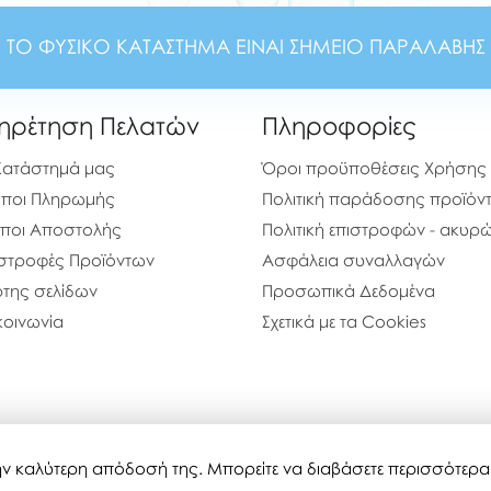
ΤΟ ΦΥΣΙΚΟ ΚΑΤΑΣΤΗΜΑ ΕΙΝΑΙ ΣΗΜΕΙΟ ΠΑΡΑΛΑΒΗΣ
ηρέτηση Πελατών
Πληροφορίες
Κατάστημά μας
Όροι προϋποθέσεις Χρήσης
ποι Πληρωμής
Πολιτική παράδοσης προϊόν
ποι Αποστολής
Πολιτική επιστροφών - ακυ
στροφές Προϊόντων
Ασφάλεια συναλλαγών
της σελίδων
Προσωπικά Δεδομένα
κοινωνία
Σχετικά με τα Cookies
 την καλύτερη απόδοσή της. Μπορείτε να διαβάσετε περισσότερ
bubblestoyshop.gr © 2020-2026
Τελευταία ενημέρωση : 06-08-20