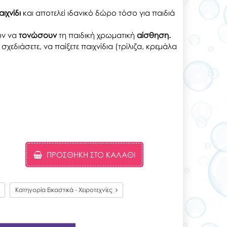
ιχνίδι
και αποτελεί ιδανικό δώρο τόσο για παιδιά
ν να
τονώσουν
τη παιδική χρωματική
αίσθηση.
χεδιάσετε, να παίξετε παιχνίδια (τρίλιζα, κρεμάλα
ΠΡΟΣΘΉΚΗ ΣΤΟ ΚΑΛΆΘΙ
2
Κατηγορία Εικαστικά - Χειροτεχνίες