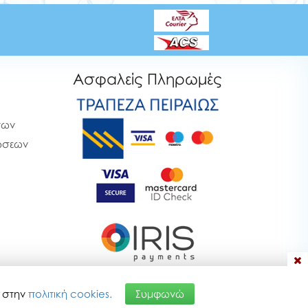
Ασφαλείς Πληρωμές
των
ρώσεων
α στην
πολιτική cookies.
Συμφωνώ
26 11:31