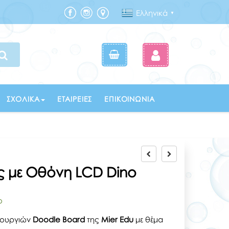
Ελληνικά
▼
ΣΧΟΛΙΚΆ
ΕΤΑΙΡΕΊΕΣ
ΕΠΙΚΟΙΝΩΝΊΑ
ς με Οθόνη LCD Dino
ο
τουργιών
Doodle Board
της
Mier Edu
με θέμα